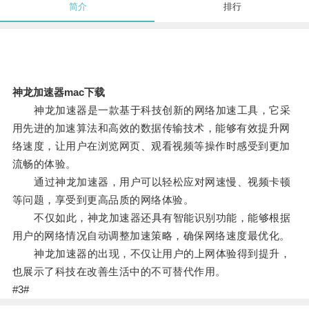
简介
排行
神龙加速器mac下载
神龙加速器是一款基于科技创新的网络加速工具，它采
用先进的加速算法和高效的数据传输技术，能够有效提升网
络速度，让用户在浏览网页、观看视频等操作时感受到更加
流畅的体验。
通过神龙加速器，用户可以轻松应对网速慢、视频卡顿
等问题，享受到更高品质的网络体验。
不仅如此，神龙加速器还具有智能识别功能，能够根据
用户的网络情况自动调整加速策略，确保网络速度最优化。
神龙加速器的出现，不仅让用户的上网体验得到提升，
也展示了科技在改善生活中的不可替代作用。
#3#