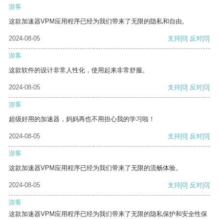
游客
这款加速器VPM应用程序已经为我们带来了无限的隐私和自由。
2024-08-05
支持
[0]
反对
[0]
游客
这款软件的设计非常人性化，使用起来非常舒服。
2024-08-05
支持
[0]
反对
[0]
游客
超级好用的加速器，妈妈再也不用担心我的学习啦！
2024-08-05
支持
[0]
反对
[0]
游客
这款加速器VPM应用程序已经为我们带来了无限的流畅体验。
2024-08-05
支持
[0]
反对
[0]
游客
这款加速器VPM应用程序已经为我们带来了无限的隐私保护和安全性保