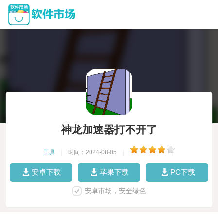
神龙加速器打不开了
工具
|
时间：2024-08-05
|
安卓下载
苹果下载
PC下载
安卓市场，安全绿色