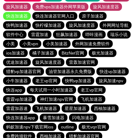
旋风加速器
免费vps加速器外网苹果版
旋风加速度器
快连加速器
快连加速器官网入口
原子加速器
快鸭加速器
快柠檬加速器
旋风加速度器
外网网址导航
软件中心
雷霆加速
狂飙加速器
哔咔漫画
瑞乐小说
小美
小美vpn
小美加速器
外网加速免费软件
ios加速器
橘子加速器
BitzNet官网
极光加速器
优途加速器
旋风加速度器
雷轰加速官网
猎豹vp加速器官网
油管加速器永久免费版
快连vp加速器
小牛加速器
老王vp官网
快鸭vp加速器
旋风加速npv
快连app
每天试用一小时加速器
老王vp官网
雷霆vp加速器
神灯加速npv官网
飞机加速器
雷霆加器速
飞机加速器
星星加速器
西柚加速器
快连加速器app
暴雪加速器
闪电加速器
蚂蚁加速npv下载官网ios
outline
极光vqn官网
免费跨墙软件
西柚加速器
猎豹加速器官网