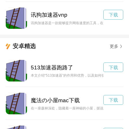
讯狗加速器vnp
下载
讯狗加速器是一款能够提升网络速度的工具，在网络世界中发挥
安卓精选
更多
513加速器跑路了
下载
本文介绍“513加速器”的作用和优势，以及如何使用513加速器
魔法の小屋mac下载
下载
在一座森林深处，隐藏着一座神秘的小屋，据说这里住着一个会