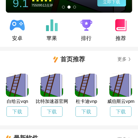
9.1
立即下载
512点评
75509512点评
安卓
苹果
排行
推荐
首页推荐
更多
白给云vqn
比特加速器官网
杜卡迪vnp
威伯斯云vpm
下载
下载
下载
下载
最新软件