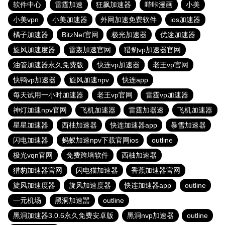
软件中心
雷霆加速
狂飙加速器
哔咔漫画
小美
小美vpn
小美加速器
外网加速免费软件
ios加速器
橘子加速器
BitzNet官网
极光加速器
优途加速器
旋风加速度器
雷轰加速官网
猎豹vp加速器官网
油管加速器永久免费版
快连vp加速器
老王vp官网
快鸭vp加速器
旋风加速npv
快连app
每天试用一小时加速器
老王vp官网
雷霆vp加速器
神灯加速npv官网
飞机加速器
雷霆加器速
飞机加速器
星星加速器
西柚加速器
快连加速器app
暴雪加速器
闪电加速器
蚂蚁加速npv下载官网ios
outline
极光vqn官网
免费跨墙软件
西柚加速器
猎豹加速器官网
闪电猫加速器
香蕉加速器官网
旋风加速度器
旋风加速度器
快连加速器app
outline
一元机场
黑洞加速噐
outline
黑洞加速器3.0.6永久免费安卓版
黑洞nvp加速器
outline