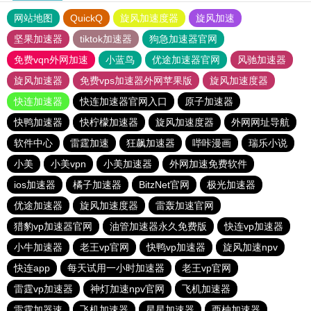
网站地图
QuickQ
旋风加速度器
旋风加速
坚果加速器
tiktok加速器
狗急加速器官网
免费vqn外网加速
小蓝鸟
优途加速器官网
风驰加速器
旋风加速器
免费vps加速器外网苹果版
旋风加速度器
快连加速器
快连加速器官网入口
原子加速器
快鸭加速器
快柠檬加速器
旋风加速度器
外网网址导航
软件中心
雷霆加速
狂飙加速器
哔咔漫画
瑞乐小说
小美
小美vpn
小美加速器
外网加速免费软件
ios加速器
橘子加速器
BitzNet官网
极光加速器
优途加速器
旋风加速度器
雷轰加速官网
猎豹vp加速器官网
油管加速器永久免费版
快连vp加速器
小牛加速器
老王vp官网
快鸭vp加速器
旋风加速npv
快连app
每天试用一小时加速器
老王vp官网
雷霆vp加速器
神灯加速npv官网
飞机加速器
雷霆加器速
飞机加速器
星星加速器
西柚加速器