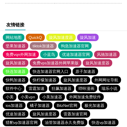
友情链接
网站地图
QuickQ
旋风加速度器
旋风加速
坚果加速器
tiktok加速器
狗急加速器官网
免费vqn外网加速
小蓝鸟
优途加速器官网
风驰加速器
旋风加速器
免费vps加速器外网苹果版
旋风加速度器
快连加速器
快连加速器官网入口
原子加速器
快鸭加速器
快柠檬加速器
旋风加速度器
外网网址导航
软件中心
雷霆加速
狂飙加速器
哔咔漫画
瑞乐小说
小美
小美vpn
小美加速器
外网加速免费软件
ios加速器
橘子加速器
BitzNet官网
极光加速器
优途加速器
旋风加速度器
雷轰加速官网
猎豹vp加速器官网
油管加速器永久免费版
快连vp加速器