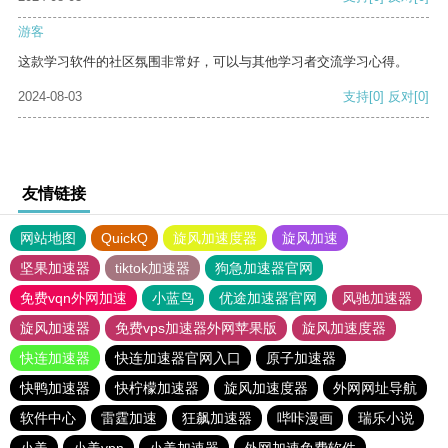
游客
这款学习软件的社区氛围非常好，可以与其他学习者交流学习心得。
2024-08-03
支持
[0]
反对
[0]
友情链接
网站地图
QuickQ
旋风加速度器
旋风加速
坚果加速器
tiktok加速器
狗急加速器官网
免费vqn外网加速
小蓝鸟
优途加速器官网
风驰加速器
旋风加速器
免费vps加速器外网苹果版
旋风加速度器
快连加速器
快连加速器官网入口
原子加速器
快鸭加速器
快柠檬加速器
旋风加速度器
外网网址导航
软件中心
雷霆加速
狂飙加速器
哔咔漫画
瑞乐小说