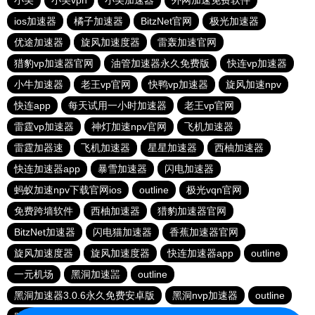
小美
小美vpn
小美加速器
外网加速免费软件
ios加速器
橘子加速器
BitzNet官网
极光加速器
优途加速器
旋风加速度器
雷轰加速官网
猎豹vp加速器官网
油管加速器永久免费版
快连vp加速器
小牛加速器
老王vp官网
快鸭vp加速器
旋风加速npv
快连app
每天试用一小时加速器
老王vp官网
雷霆vp加速器
神灯加速npv官网
飞机加速器
雷霆加器速
飞机加速器
星星加速器
西柚加速器
快连加速器app
暴雪加速器
闪电加速器
蚂蚁加速npv下载官网ios
outline
极光vqn官网
免费跨墙软件
西柚加速器
猎豹加速器官网
BitzNet加速器
闪电猫加速器
香蕉加速器官网
旋风加速度器
旋风加速度器
快连加速器app
outline
一元机场
黑洞加速噐
outline
黑洞加速器3.0.6永久免费安卓版
黑洞nvp加速器
outline