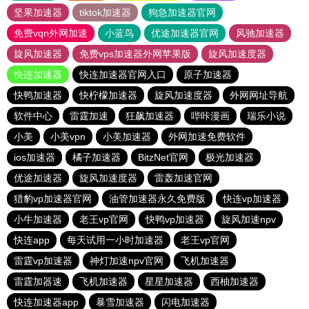
坚果加速器
tiktok加速器
狗急加速器官网
免费vqn外网加速
小蓝鸟
优途加速器官网
风驰加速器
旋风加速器
免费vps加速器外网苹果版
旋风加速度器
快连加速器
快连加速器官网入口
原子加速器
快鸭加速器
快柠檬加速器
旋风加速度器
外网网址导航
软件中心
雷霆加速
狂飙加速器
哔咔漫画
瑞乐小说
小美
小美vpn
小美加速器
外网加速免费软件
ios加速器
橘子加速器
BitzNet官网
极光加速器
优途加速器
旋风加速度器
雷轰加速官网
猎豹vp加速器官网
油管加速器永久免费版
快连vp加速器
小牛加速器
老王vp官网
快鸭vp加速器
旋风加速npv
快连app
每天试用一小时加速器
老王vp官网
雷霆vp加速器
神灯加速npv官网
飞机加速器
雷霆加器速
飞机加速器
星星加速器
西柚加速器
快连加速器app
暴雪加速器
闪电加速器