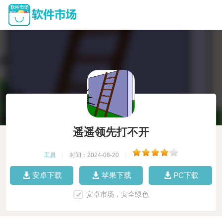
遥遥领先打不开
工具
|
时间：2024-08-20
|
安卓下载
苹果下载
PC下载
安卓市场，安全绿色