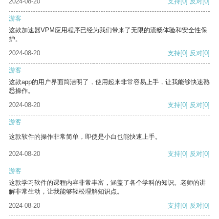
2024-08-20
支持
[0]
反对
[0]
游客
这款加速器VPM应用程序已经为我们带来了无限的流畅体验和安全性保
护。
2024-08-20
支持
[0]
反对
[0]
游客
这款app的用户界面简洁明了，使用起来非常容易上手，让我能够快速熟
悉操作。
2024-08-20
支持
[0]
反对
[0]
游客
这款软件的操作非常简单，即使是小白也能快速上手。
2024-08-20
支持
[0]
反对
[0]
游客
这款学习软件的课程内容非常丰富，涵盖了各个学科的知识。老师的讲
解非常生动，让我能够轻松理解知识点。
2024-08-20
支持
[0]
反对
[0]