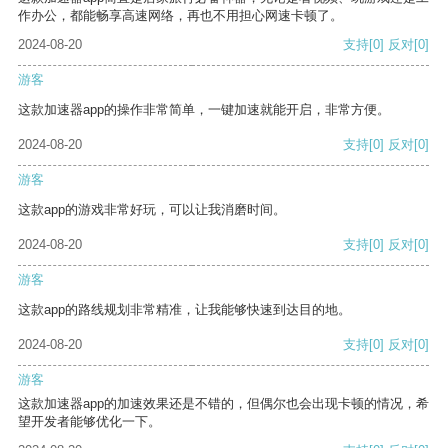
作办公，都能畅享高速网络，再也不用担心网速卡顿了。
2024-08-20
支持
[0]
反对
[0]
游客
这款加速器app的操作非常简单，一键加速就能开启，非常方便。
2024-08-20
支持
[0]
反对
[0]
游客
这款app的游戏非常好玩，可以让我消磨时间。
2024-08-20
支持
[0]
反对
[0]
游客
这款app的路线规划非常精准，让我能够快速到达目的地。
2024-08-20
支持
[0]
反对
[0]
游客
这款加速器app的加速效果还是不错的，但偶尔也会出现卡顿的情况，希
望开发者能够优化一下。