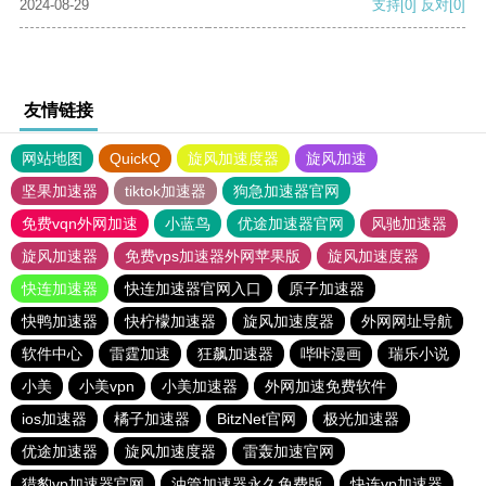
2024-08-29
支持
[0]
反对
[0]
友情链接
网站地图
QuickQ
旋风加速度器
旋风加速
坚果加速器
tiktok加速器
狗急加速器官网
免费vqn外网加速
小蓝鸟
优途加速器官网
风驰加速器
旋风加速器
免费vps加速器外网苹果版
旋风加速度器
快连加速器
快连加速器官网入口
原子加速器
快鸭加速器
快柠檬加速器
旋风加速度器
外网网址导航
软件中心
雷霆加速
狂飙加速器
哔咔漫画
瑞乐小说
小美
小美vpn
小美加速器
外网加速免费软件
ios加速器
橘子加速器
BitzNet官网
极光加速器
优途加速器
旋风加速度器
雷轰加速官网
猎豹vp加速器官网
油管加速器永久免费版
快连vp加速器