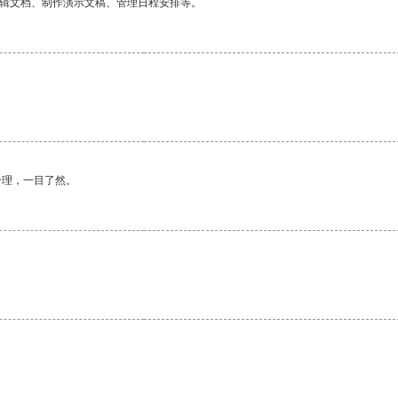
编辑文档、制作演示文稿、管理日程安排等。
合理，一目了然。