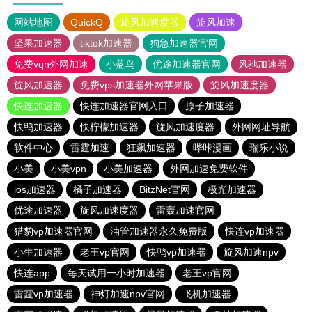
网站地图
QuickQ
旋风加速度器
旋风加速
坚果加速器
tiktok加速器
狗急加速器官网
免费vqn外网加速
小蓝鸟
优途加速器官网
风驰加速器
旋风加速器
免费vps加速器外网苹果版
旋风加速度器
快连加速器
快连加速器官网入口
原子加速器
快鸭加速器
快柠檬加速器
旋风加速度器
外网网址导航
软件中心
雷霆加速
狂飙加速器
哔咔漫画
瑞乐小说
小美
小美vpn
小美加速器
外网加速免费软件
ios加速器
橘子加速器
BitzNet官网
极光加速器
优途加速器
旋风加速度器
雷轰加速官网
猎豹vp加速器官网
油管加速器永久免费版
快连vp加速器
小牛加速器
老王vp官网
快鸭vp加速器
旋风加速npv
快连app
每天试用一小时加速器
老王vp官网
雷霆vp加速器
神灯加速npv官网
飞机加速器