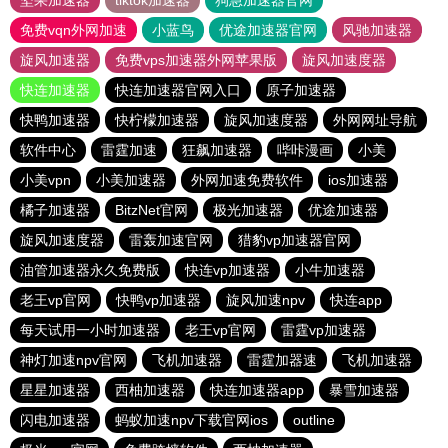
坚果加速器
tiktok加速器
狗急加速器官网
免费vqn外网加速
小蓝鸟
优途加速器官网
风驰加速器
旋风加速器
免费vps加速器外网苹果版
旋风加速度器
快连加速器
快连加速器官网入口
原子加速器
快鸭加速器
快柠檬加速器
旋风加速度器
外网网址导航
软件中心
雷霆加速
狂飙加速器
哔咔漫画
小美
小美vpn
小美加速器
外网加速免费软件
ios加速器
橘子加速器
BitzNet官网
极光加速器
优途加速器
旋风加速度器
雷轰加速官网
猎豹vp加速器官网
油管加速器永久免费版
快连vp加速器
小牛加速器
老王vp官网
快鸭vp加速器
旋风加速npv
快连app
每天试用一小时加速器
老王vp官网
雷霆vp加速器
神灯加速npv官网
飞机加速器
雷霆加器速
飞机加速器
星星加速器
西柚加速器
快连加速器app
暴雪加速器
闪电加速器
蚂蚁加速npv下载官网ios
outline