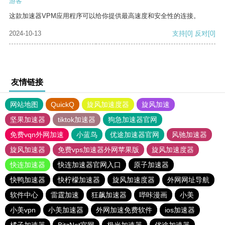
游客
这款加速器VPM应用程序可以给你提供最高速度和安全性的连接。
2024-10-13
支持
[0]
反对
[0]
友情链接
网站地图
QuickQ
旋风加速度器
旋风加速
坚果加速器
tiktok加速器
狗急加速器官网
免费vqn外网加速
小蓝鸟
优途加速器官网
风驰加速器
旋风加速器
免费vps加速器外网苹果版
旋风加速度器
快连加速器
快连加速器官网入口
原子加速器
快鸭加速器
快柠檬加速器
旋风加速度器
外网网址导航
软件中心
雷霆加速
狂飙加速器
哔咔漫画
小美
小美vpn
小美加速器
外网加速免费软件
ios加速器