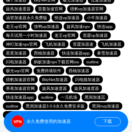
橘子加速器
BitzNet官网
极光加速器
优途加速器
旋风加速度器
雷轰加速官网
猎豹vp加速器官网
油管加速器永久免费版
快连vp加速器
小牛加速器
老王vp官网
快鸭vp加速器
旋风加速npv
快连app
每天试用一小时加速器
老王vp官网
雷霆vp加速器
神灯加速npv官网
飞机加速器
雷霆加器速
飞机加速器
星星加速器
西柚加速器
快连加速器app
暴雪加速器
闪电加速器
蚂蚁加速npv下载官网ios
outline
极光vqn官网
免费跨墙软件
西柚加速器
猎豹加速器官网
BitzNet加速器
闪电猫加速器
香蕉加速器官网
旋风加速度器
旋风加速度器
快连加速器app
outline
一元机场
黑洞加速噐
outline
黑洞加速器3.0.6永久免费安卓版
黑洞nvp加速器
outline
赔钱机场官网
永久免费使用的加速器
下载
0.046963s