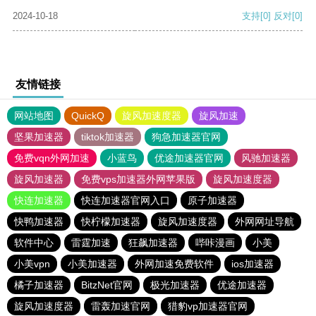
2024-10-18
支持
[0]
反对
[0]
友情链接
网站地图
QuickQ
旋风加速度器
旋风加速
坚果加速器
tiktok加速器
狗急加速器官网
免费vqn外网加速
小蓝鸟
优途加速器官网
风驰加速器
旋风加速器
免费vps加速器外网苹果版
旋风加速度器
快连加速器
快连加速器官网入口
原子加速器
快鸭加速器
快柠檬加速器
旋风加速度器
外网网址导航
软件中心
雷霆加速
狂飙加速器
哔咔漫画
小美
小美vpn
小美加速器
外网加速免费软件
ios加速器
橘子加速器
BitzNet官网
极光加速器
优途加速器
旋风加速度器
雷轰加速官网
猎豹vp加速器官网