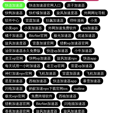
快连加速器
快连加速器官网入口
原子加速器
快鸭加速器
快柠檬加速器
旋风加速度器
外网网址导航
软件中心
雷霆加速
狂飙加速器
哔咔漫画
小美
小美vpn
小美加速器
外网加速免费软件
ios加速器
橘子加速器
BitzNet官网
极光加速器
优途加速器
旋风加速度器
雷轰加速官网
猎豹vp加速器官网
油管加速器永久免费版
快连vp加速器
小牛加速器
老王vp官网
快鸭vp加速器
旋风加速npv
快连app
每天试用一小时加速器
老王vp官网
雷霆vp加速器
神灯加速npv官网
飞机加速器
雷霆加器速
飞机加速器
星星加速器
西柚加速器
快连加速器app
暴雪加速器
闪电加速器
蚂蚁加速npv下载官网ios
outline
极光vqn官网
免费跨墙软件
西柚加速器
猎豹加速器官网
BitzNet加速器
闪电猫加速器
香蕉加速器官网
旋风加速度器
旋风加速度器