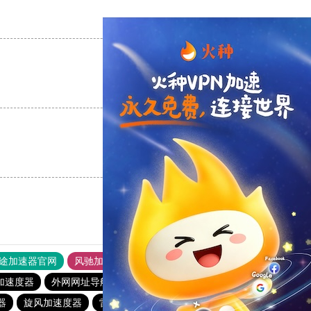
支持
[0]
反对
[0]
支持
[0]
反对
[0]
支持
[0]
反对
[0]
途加速器官网
风驰加速器
旋风加速器
加速度器
外网网址导航
软件中心
雷霆加速
狂飙加速器
器
旋风加速度器
雷轰加速官网
猎豹vp加速器官网