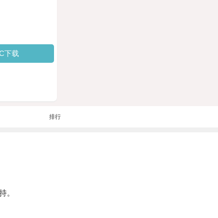
PC下载
排行
持。