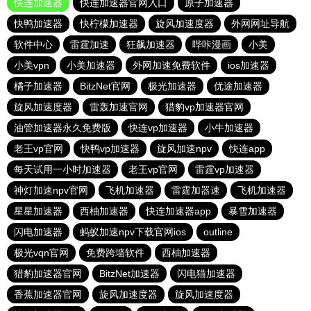
快连加速器
快连加速器官网入口
原子加速器
快鸭加速器
快柠檬加速器
旋风加速度器
外网网址导航
软件中心
雷霆加速
狂飙加速器
哔咔漫画
小美
小美vpn
小美加速器
外网加速免费软件
ios加速器
橘子加速器
BitzNet官网
极光加速器
优途加速器
旋风加速度器
雷轰加速官网
猎豹vp加速器官网
油管加速器永久免费版
快连vp加速器
小牛加速器
老王vp官网
快鸭vp加速器
旋风加速npv
快连app
每天试用一小时加速器
老王vp官网
雷霆vp加速器
神灯加速npv官网
飞机加速器
雷霆加器速
飞机加速器
星星加速器
西柚加速器
快连加速器app
暴雪加速器
闪电加速器
蚂蚁加速npv下载官网ios
outline
极光vqn官网
免费跨墙软件
西柚加速器
猎豹加速器官网
BitzNet加速器
闪电猫加速器
香蕉加速器官网
旋风加速度器
旋风加速度器