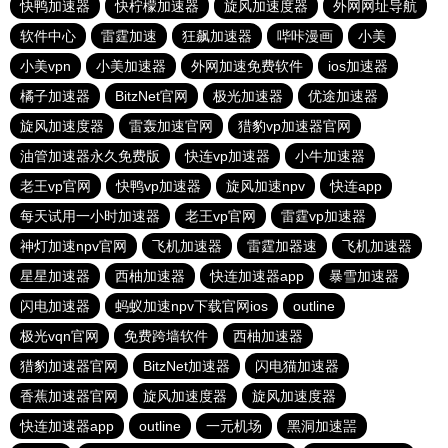
快鸭加速器
快柠檬加速器
旋风加速度器
外网网址导航
软件中心
雷霆加速
狂飙加速器
哔咔漫画
小美
小美vpn
小美加速器
外网加速免费软件
ios加速器
橘子加速器
BitzNet官网
极光加速器
优途加速器
旋风加速度器
雷轰加速官网
猎豹vp加速器官网
油管加速器永久免费版
快连vp加速器
小牛加速器
老王vp官网
快鸭vp加速器
旋风加速npv
快连app
每天试用一小时加速器
老王vp官网
雷霆vp加速器
神灯加速npv官网
飞机加速器
雷霆加器速
飞机加速器
星星加速器
西柚加速器
快连加速器app
暴雪加速器
闪电加速器
蚂蚁加速npv下载官网ios
outline
极光vqn官网
免费跨墙软件
西柚加速器
猎豹加速器官网
BitzNet加速器
闪电猫加速器
香蕉加速器官网
旋风加速度器
旋风加速度器
快连加速器app
outline
一元机场
黑洞加速噐