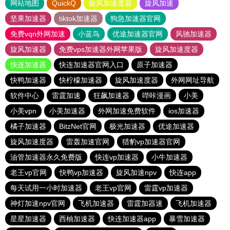
网站地图
QuickQ
旋风加速度器
旋风加速
坚果加速器
tiktok加速器
狗急加速器官网
免费vqn外网加速
小蓝鸟
优途加速器官网
风驰加速器
旋风加速器
免费vps加速器外网苹果版
旋风加速度器
快连加速器
快连加速器官网入口
原子加速器
快鸭加速器
快柠檬加速器
旋风加速度器
外网网址导航
软件中心
雷霆加速
狂飙加速器
哔咔漫画
小美
小美vpn
小美加速器
外网加速免费软件
ios加速器
橘子加速器
BitzNet官网
极光加速器
优途加速器
旋风加速度器
雷轰加速官网
猎豹vp加速器官网
油管加速器永久免费版
快连vp加速器
小牛加速器
老王vp官网
快鸭vp加速器
旋风加速npv
快连app
每天试用一小时加速器
老王vp官网
雷霆vp加速器
神灯加速npv官网
飞机加速器
雷霆加器速
飞机加速器
星星加速器
西柚加速器
快连加速器app
暴雪加速器