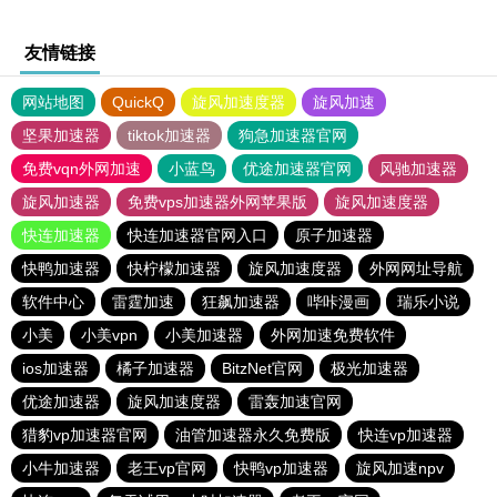
友情链接
网站地图
QuickQ
旋风加速度器
旋风加速
坚果加速器
tiktok加速器
狗急加速器官网
免费vqn外网加速
小蓝鸟
优途加速器官网
风驰加速器
旋风加速器
免费vps加速器外网苹果版
旋风加速度器
快连加速器
快连加速器官网入口
原子加速器
快鸭加速器
快柠檬加速器
旋风加速度器
外网网址导航
软件中心
雷霆加速
狂飙加速器
哔咔漫画
瑞乐小说
小美
小美vpn
小美加速器
外网加速免费软件
ios加速器
橘子加速器
BitzNet官网
极光加速器
优途加速器
旋风加速度器
雷轰加速官网
猎豹vp加速器官网
油管加速器永久免费版
快连vp加速器
小牛加速器
老王vp官网
快鸭vp加速器
旋风加速npv