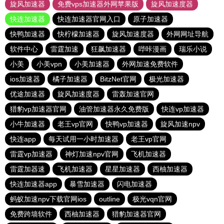
旋风加速器
免费vps加速器外网苹果版
旋风加速度器
快连加速器
快连加速器官网入口
原子加速器
快鸭加速器
快柠檬加速器
旋风加速度器
外网网址导航
软件中心
雷霆加速
狂飙加速器
哔咔漫画
瑞乐小说
小美
小美vpn
小美加速器
外网加速免费软件
ios加速器
橘子加速器
BitzNet官网
极光加速器
优途加速器
旋风加速度器
雷轰加速官网
猎豹vp加速器官网
油管加速器永久免费版
快连vp加速器
小牛加速器
老王vp官网
快鸭vp加速器
旋风加速npv
快连app
每天试用一小时加速器
老王vp官网
雷霆vp加速器
神灯加速npv官网
飞机加速器
雷霆加器速
飞机加速器
星星加速器
西柚加速器
快连加速器app
暴雪加速器
闪电加速器
蚂蚁加速npv下载官网ios
outline
极光vqn官网
免费跨墙软件
西柚加速器
猎豹加速器官网