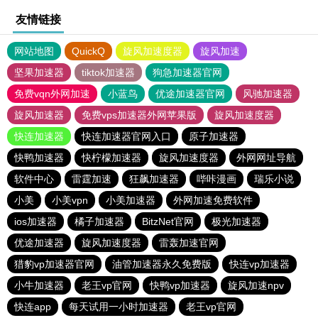
友情链接
网站地图
QuickQ
旋风加速度器
旋风加速
坚果加速器
tiktok加速器
狗急加速器官网
免费vqn外网加速
小蓝鸟
优途加速器官网
风驰加速器
旋风加速器
免费vps加速器外网苹果版
旋风加速度器
快连加速器
快连加速器官网入口
原子加速器
快鸭加速器
快柠檬加速器
旋风加速度器
外网网址导航
软件中心
雷霆加速
狂飙加速器
哔咔漫画
瑞乐小说
小美
小美vpn
小美加速器
外网加速免费软件
ios加速器
橘子加速器
BitzNet官网
极光加速器
优途加速器
旋风加速度器
雷轰加速官网
猎豹vp加速器官网
油管加速器永久免费版
快连vp加速器
小牛加速器
老王vp官网
快鸭vp加速器
旋风加速npv
快连app
每天试用一小时加速器
老王vp官网